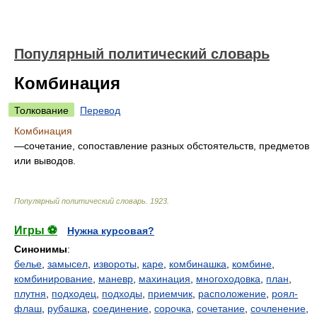
Популярный политический словарь
Комбинация
Толкование
Перевод
Комбинация
—сочетание, сопоставление разных обстоятельств, предметов
или выводов.
Популярный политический словарь
.
1923
.
Игры ⚽
Нужна курсовая?
Синонимы
:
белье
,
замысел
,
извороты
,
каре
,
комбинашка
,
комбине
,
комбинирование
,
маневр
,
махинация
,
многоходовка
,
план
,
плутня
,
подходец
,
подходы
,
приемчик
,
расположение
,
роял-
флаш
,
рубашка
,
соединение
,
сорочка
,
сочетание
,
сочленение
,