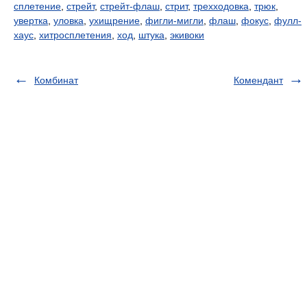
сплетение
,
стрейт
,
стрейт-флаш
,
стрит
,
трехходовка
,
трюк
,
увертка
,
уловка
,
ухищрение
,
фигли-мигли
,
флаш
,
фокус
,
фулл-
хаус
,
хитросплетения
,
ход
,
штука
,
экивоки
Комбинат
Комендант